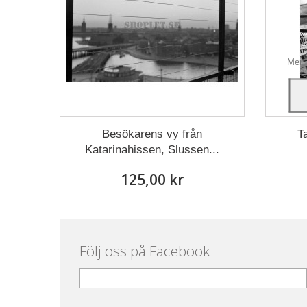
Vår we
rekomm
Mer 
Besökarens vy från
T
Katarinahissen, Slussen...
125,00 kr
Följ oss på Facebook