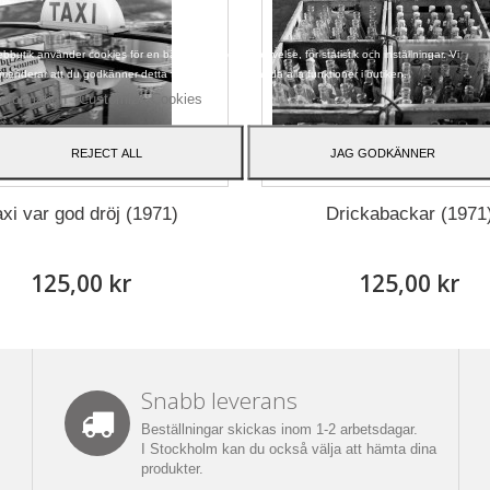
bbutik använder cookies för en bättre användarupplevelse, för statistik och inställningar. Vi
enderar att du godkänner detta för att kunna använda alla funktioner i butiken.
information
Customize Cookies
REJECT ALL
JAG GODKÄNNER
axi var god dröj (1971)
Drickabackar (1971
125,00 kr
125,00 kr
Snabb leverans
Beställningar skickas inom 1-2 arbetsdagar.
I Stockholm kan du också välja att hämta dina
produkter.