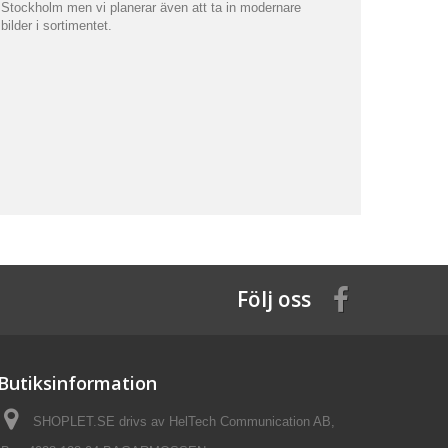
Stockholm men vi planerar även att ta in modernare
bilder i sortimentet.
Följ oss
Butiksinformation
SHOPLET.SE drivs av HelTech Communication AB,